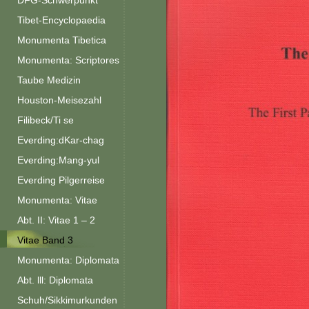
DFG-Schwerpunkt
Tibet-Encyclopaedia
Monumenta Tibetica
Monumenta: Scriptores
Taube Medizin
Houston-Meisezahl
Filibeck/Ti se
Everding:dKar-chag
Everding:Mang-yul
Everding Pilgerreise
Monumenta: Vitae
Abt. II: Vitae 1 – 2
Vitae Band 3
Monumenta: Diplomata
Abt. lll: Diplomata
Schuh/Sikkimurkunden