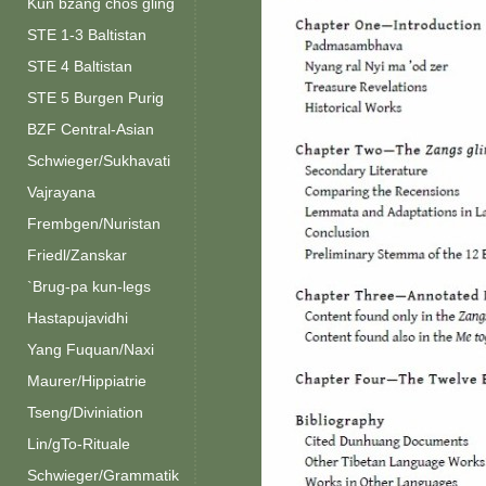
Kun bzang chos gling
STE 1-3 Baltistan
STE 4 Baltistan
STE 5 Burgen Purig
BZF Central-Asian
Schwieger/Sukhavati
Vajrayana
Frembgen/Nuristan
Friedl/Zanskar
`Brug-pa kun-legs
Hastapujavidhi
Yang Fuquan/Naxi
Maurer/Hippiatrie
Tseng/Diviniation
Lin/gTo-Rituale
Schwieger/Grammatik