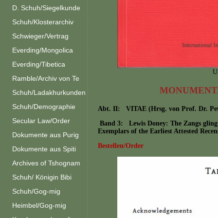
D. Schuh/Siegelkunde
Schuh/Klosterarchiv
Schwieger/Vertrag
Everding/Mongolica
Everding/Tibetica
U
Ramble/Archiv von Te
MONUMENTA
Schuh/Ladakhurkunden
Schuh/Demographie
Abt. II: VITAE (Hrsg. von Prof. Dr. Pe
Secular Law/Order
Band 3: Lewis Doney: The Zangs glin
Exemplars of the Earliest Attested Recen
Dokumente aus Purig
Bestellen/Order
Dokumente aus Spiti
Archives of Tshognam
Schuh/ Königin Bibi
Schuh/Gog-mig
Heimbel/Gog-mig