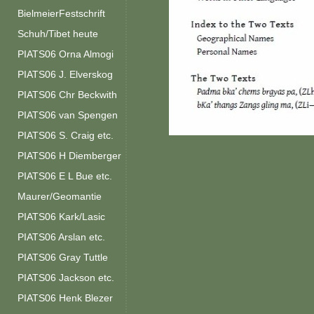
BielmeierFestschrift
Schuh/Tibet heute
PIATS06 Orna Almogi
PIATS06 J. Elverskog
PIATS06 Chr Beckwith
PIATS06 van Spengen
PIATS06 S. Craig etc.
PIATS06 H Diemberger
PIATS06 E L Bue etc.
Maurer/Geomantie
PIATS06 Kark/Lasic
PIATS06 Arslan etc.
PIATS06 Gray Tuttle
PIATS06 Jackson etc.
PIATS06 Henk Blezer