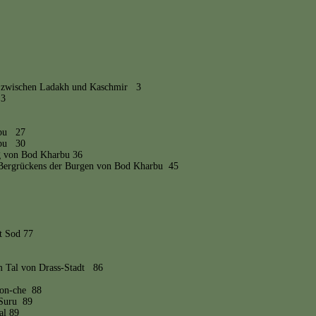
te zwischen Ladakh und Kaschmir 3
 3
rbu 27
rbu 30
rg von Bod Kharbu 36
s Bergrückens der Burgen von Bod Kharbu 45
t Sod 77
m Tal von Drass-Stadt 86
lon-che 88
 Suru 89
al 89