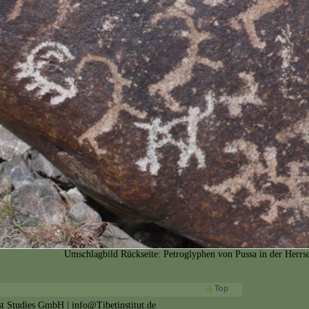
Umschlagbild Rückseite: Petroglyphen von Pussa in der Herrsc
ist Studies GmbH | info@Tibetinstitut.de