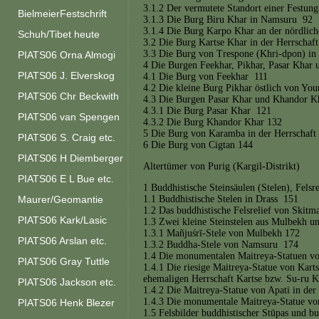
3.1.2 Der vermutete Standort einer Festun
BielmeierFestschrift
3.1.3 Die Burg Biru Khar in Namsuru 92
3.1.4 Die Burg Karpo Khar an der nördlic
Schuh/Tibet heute
3.2 Die Burg Kartse Khar in der Herrschaf
3.3 Die Burg von Trespone (Khri-dpon) in
PIATS06 Orna Almogi
4 Die Burgen Feekhar, Pikhar, Pasar Khar
PIATS06 J. Elverskog
4.1 Die Burg von Feekhar 111
4.2 Die kleine Burg Pikhar östlich von Yo
PIATS06 Chr Beckwith
4.3 Die Burgen Pasar Khar und Khandor K
4.3.1 Die Burg Pasar Khar 121
PIATS06 van Spengen
4.3.2 Die Burg Khandor Khar 132
5 Die Burg von Karamba in der Herrschaft
PIATS06 S. Craig etc.
6 Die Burg von Cigtan 144
PIATS06 H Diemberger
Altertümer von Purig (Kargil-Distrikt)
PIATS06 E L Bue etc.
1 Buddhistische Steinsäulen (Stelen), Fels
1.1 Buddhistische Stelen in Drass 151
Maurer/Geomantie
1.2 Das buddhistische Felsrelief von Skitm
PIATS06 Kark/Lasic
1.3 Zwei kleine Steinstelen aus Mulbekh 
1.3.1 Mañjuśrī-Stele von Mulbekh 172
PIATS06 Arslan etc.
1.3.2 Buddha-Stele von Namsuru 174
1.4 Die monumentalen Maitreya-Statuen v
PIATS06 Gray Tuttle
1.4.1 Die riesige Maitreya-Statue von Kart
ehemaligen Herrschaft Kartse bzw. Su-ru 
PIATS06 Jackson etc.
1.4.2 Die Maitreya-Statue von Apati in de
1.4.3 Die monumentale Maitreya-Statue v
PIATS06 Henk Blezer
1.5 Felsbilder buddhistischer Stūpas und b