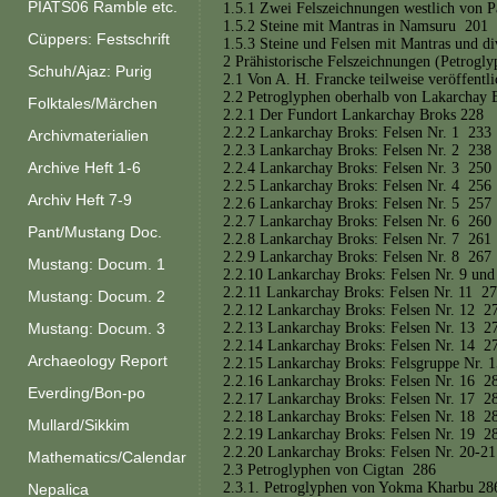
PIATS06 Ramble etc.
1.5.1 Zwei Felszeichnungen westlich von
1.5.2 Steine mit Mantras in Namsuru 201
Cüppers: Festschrift
1.5.3 Steine und Felsen mit Mantras und d
2 Prähistorische Felszeichnungen (Petrog
Schuh/Ajaz: Purig
2.1 Von A. H. Francke teilweise veröffent
2.2 Petroglyphen oberhalb von Lakarchay
Folktales/Märchen
2.2.1 Der Fundort Lankarchay Broks 228
2.2.2 Lankarchay Broks: Felsen Nr. 1 233
Archivmaterialien
2.2.3 Lankarchay Broks: Felsen Nr. 2 238
Archive Heft 1-6
2.2.4 Lankarchay Broks: Felsen Nr. 3 250
2.2.5 Lankarchay Broks: Felsen Nr. 4 256
Archiv Heft 7-9
2.2.6 Lankarchay Broks: Felsen Nr. 5 257
2.2.7 Lankarchay Broks: Felsen Nr. 6 260
Pant/Mustang Doc.
2.2.8 Lankarchay Broks: Felsen Nr. 7 261
2.2.9 Lankarchay Broks: Felsen Nr. 8 267
Mustang: Docum. 1
2.2.10 Lankarchay Broks: Felsen Nr. 9 un
2.2.11 Lankarchay Broks: Felsen Nr. 11 2
Mustang: Docum. 2
2.2.12 Lankarchay Broks: Felsen Nr. 12 2
2.2.13 Lankarchay Broks: Felsen Nr. 13 2
Mustang: Docum. 3
2.2.14 Lankarchay Broks: Felsen Nr. 14 2
Archaeology Report
2.2.15 Lankarchay Broks: Felsgruppe Nr. 15
2.2.16 Lankarchay Broks: Felsen Nr. 16 2
Everding/Bon-po
2.2.17 Lankarchay Broks: Felsen Nr. 17 2
2.2.18 Lankarchay Broks: Felsen Nr. 18 2
Mullard/Sikkim
2.2.19 Lankarchay Broks: Felsen Nr. 19 2
2.2.20 Lankarchay Broks: Felsen Nr. 20-21
Mathematics/Calendar
2.3 Petroglyphen von Cigtan 286
2.3.1. Petroglyphen von Yokma Kharbu 28
Nepalica