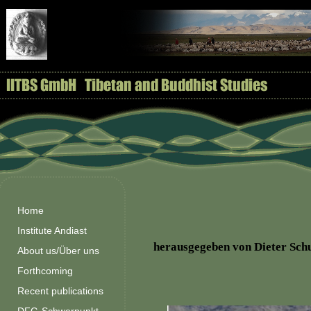
Home
Institute Andiast
herausgegeben von Dieter Sch
About us/Über uns
Forthcoming
Recent publications