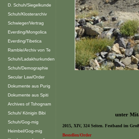
D. Schuh/Siegelkunde
Schuh/Klosterarchiv
Schwieger/Vertrag
Everding/Mongolica
Everding/Tibetica
Ramble/Archiv von Te
Schuh/Ladakhurkunden
Schuh/Demographie
Secular Law/Order
Dokumente aus Purig
Dokumente aus Spiti
Archives of Tshognam
Schuh/ Königin Bibi
unter Mi
Schuh/Gog-mig
2015, XIV, 324 Seiten. Festband im Gro
Heimbel/Gog-mig
Bestellen/Order