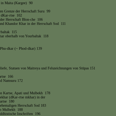
g in Maita (Kargee) 90
hen Grenze der Herrschaft Suru 99
t dKar-rtse 102
 der Herrschaft Blon-che 106
 und Khandor Khar in der Herrschaft Sod 111
urbaltak 115
har oberhalb von Yourbaltak 118
 Phu-dkar (~ Phod-dkar) 139
reliefe, Statuen von Maitreya und Felszeichnungen von Stūpas 151
artse 166
und Namsuru 172
on Kartse, Apati und Mulbekh 178
sekhar (dKar-rtse mkhar) in der
Kartse 180
r ehemaligen Herrschaft Sod 183
on Mulbekh 188
uddhistische Inschriften 196