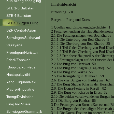
Kun bzang chos gling
Inhaltsübersicht
STE 1-3 Baltistan
Einleitung VII
STE 4 Baltistan
Burgen in Purig und Drass
STE 5 Burgen Purig
1 Quellen und Entdeckungsgeschichte 1
BZF Central-Asian
2 Festungen entlang der Haupthandelsrou
2.1 Die Festungsanlagen von Bod Kharbu
Schwieger/Sukhavati
2.1.1 Die Unterburg von Bod Kharbu 9
2.1.2 Die Oberburg von Bod Kharbu 25
Vajrayana
2.1.2.1 Teil C der Oberburg von Bod Kha
2.1.2.2 Teil B der Oberburg von Bod Kha
Frembgen/Nuristan
2.1.2.3 Der obere Hauptteil A der Oberbu
Friedl/Zanskar
2.1.3 Festungsanlagen auf der Ostseite de
2.2 Die Burg von Heniskot 50
`Brug-pa kun-legs
2.3 Die Burg von Stagtse (sTag-rtse) 52
2.4 Die Burg von Wakha 56
Hastapujavidhi
2.5 Die Königsburg in Mulbekh 59
2.6. Die vier Burgen von Pashkyum 62
Yang Fuquan/Naxi
2.7 Die Burg Shubar Khar in der Herrschaf
2.8. Die Dogra-Festung in Kargil 82
Maurer/Hippiatrie
2.9. Die Burg von Kharbu in Drass 82
2.10 Die beiden verschwundenen Burgen i
Tseng/Diviniation
2.11 Die Burg von Pandras 86
Lin/gTo-Rituale
3 Die Festungen von Suru, dKar-tse und B
3.1 Die Burgen der ehemaligen Herrschaft
Schwieger/Grammatik
3.1.1 Die Dogra-Festung im oberen Suru-T