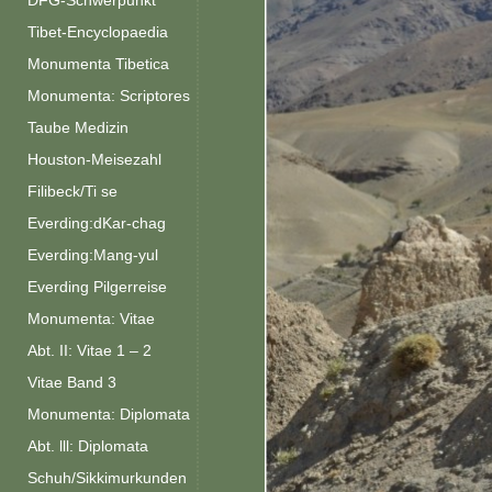
DFG-Schwerpunkt
Tibet-Encyclopaedia
Monumenta Tibetica
Monumenta: Scriptores
Taube Medizin
Houston-Meisezahl
Filibeck/Ti se
Everding:dKar-chag
Everding:Mang-yul
Everding Pilgerreise
Monumenta: Vitae
Abt. II: Vitae 1 – 2
Vitae Band 3
Monumenta: Diplomata
Abt. lll: Diplomata
Schuh/Sikkimurkunden