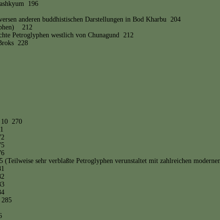
 Pashkyum 196
iversen anderen buddhistischen Darstellungen in Bod Kharbu 204
lyphen) 212
lichte Petroglyphen westlich von Chunagund 212
 Broks 228
d 10 270
71
72
75
76
 (Teilweise sehr verblaßte Petroglyphen verunstaltet mit zahlreichen moderne
81
82
83
84
 285
6