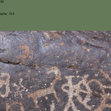
299
harbu 314