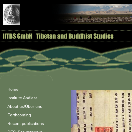
Home
Institute Andiast
About us/Über uns
Forthcoming
Recent publications