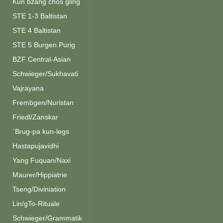
Kun bzang chos gling
STE 1-3 Baltistan
STE 4 Baltistan
STE 5 Burgen Purig
BZF Central-Asian
Schwieger/Sukhavati
Vajrayana
Frembgen/Nuristan
Friedl/Zanskar
`Brug-pa kun-legs
Hastapujavidhi
Yang Fuquan/Naxi
Maurer/Hippiatrie
Tseng/Diviniation
Lin/gTo-Rituale
Schwieger/Grammatik