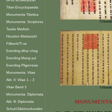
DFG-Schwerpunkt
Tibet-Encyclopaedia
Monumenta Tibetica
Urkunde
Monumenta: Scriptores
Taube Medizin
Houston-Meisezahl
Filibeck/Ti se
Everding:dKar-chag
Everding:Mang-yul
Everding Pilgerreise
Monumenta: Vitae
Abt. II: Vitae 1 – 2
Vitae Band 3
Urkunde
Monumenta: Diplomata
MONUMENTA 
Abt. lll: Diplomata
Schuh/Sikkimurkunden