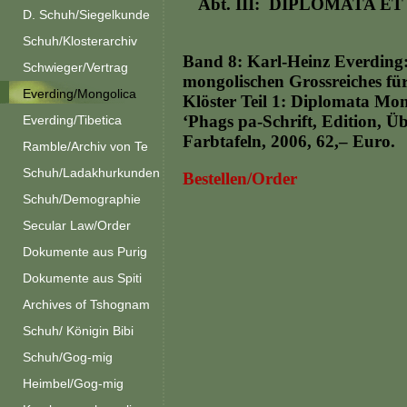
Abt. III: DIPLOMATA ET E
D. Schuh/Siegelkunde
Schuh/Klosterarchiv
Band 8: Karl-Heinz Everding
Schwieger/Vertrag
mongolischen Grossreiches für 
Everding/Mongolica
Klöster Teil 1: Diplomata Mo
‘Phags pa-Schrift, Edition, Üb
Everding/Tibetica
Farbtafeln, 2006, 62,– Euro.
Ramble/Archiv von Te
Schuh/Ladakhurkunden
Bestellen/Order
Schuh/Demographie
Secular Law/Order
Dokumente aus Purig
Dokumente aus Spiti
Archives of Tshognam
Schuh/ Königin Bibi
Schuh/Gog-mig
Heimbel/Gog-mig