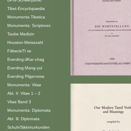
DFG-Schwerpunkt
Tibet-Encyclopaedia
Monumenta Tibetica
Monumenta: Scriptores
Taube Medizin
Houston-Meisezahl
Filibeck/Ti se
Everding:dKar-chag
Everding:Mang-yul
Everding Pilgerreise
Monumenta: Vitae
Abt. II: Vitae 1 – 2
Vitae Band 3
Monumenta: Diplomata
Abt. lll: Diplomata
Schuh/Sikkimurkunden