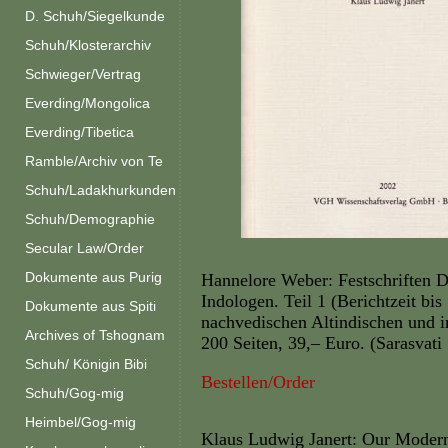
D. Schuh/Siegelkunde
Schuh/Klosterarchiv
Schwieger/Vertrag
Everding/Mongolica
Everding/Tibetica
Ramble/Archiv von Te
Schuh/Ladakhurkunden
Schuh/Demographie
Secular Law/Order
Dokumente aus Purig
Hannelore Weber: Festschriften D
Indologen. Teil 1 (Berichtzeit bi
Dokumente aus Spiti
nachvedischen Altindischen und 
Archives of Tshognam
200 Seiten, 39,– Euro. (Sarasvati
Schuh/ Königin Bibi
Bestellen/Order
Schuh/Gog-mig
Heimbel/Gog-mig
Klaus Ludwig Janert: Our Modern