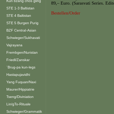
Kun bzang chos gling
89,– Euro. (Sarasvati Series. Edi
STE 1-3 Baltistan
Bestellen/Order
STE 4 Baltistan
STE 5 Burgen Purig
BZF Central-Asian
Schwieger/Sukhavati
Vajrayana
Frembgen/Nuristan
Friedl/Zanskar
`Brug-pa kun-legs
Hastapujavidhi
Yang Fuquan/Naxi
Maurer/Hippiatrie
Tseng/Diviniation
Lin/gTo-Rituale
Schwieger/Grammatik