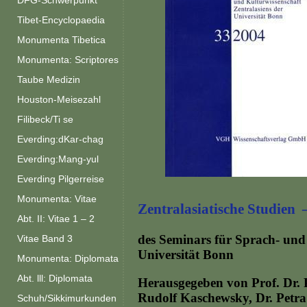
DFG-Schwerpunkt
Tibet-Encyclopaedia
Monumenta Tibetica
Monumenta: Scriptores
Taube Medizin
Houston-Meisezahl
Filibeck/Ti se
Everding:dKar-chag
Everding:Mang-yul
Everding Pilgerreise
Monumenta: Vitae
Zentralasiatische Studien
Abt. II: Vitae 1 – 2
des Seminars für Sprach- und 
Vitae Band 3
Universität Bonn
Monumenta: Diplomata
Abt. lll: Diplomata
Herausgegeben von Prof. Dr. P
Rudolf Kaschewsky, Dr. Petra 
Schuh/Sikkimurkunden