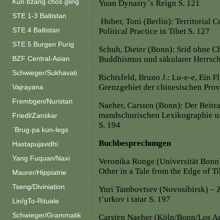
Kun bzang chos gling
Yuan Dynasty´s Reign S. 121
STE 1-3 Baltistan
Huber, Toni (Berlin): Territorial 
STE 4 Baltistan
Political Practice in Tibet S. 127
STE 5 Burgen Purig
Schuh, Dieter (Bonn): Srid ohne C
BZF Central-Asian
Buddhismus und säkularer Herrscha
Schwieger/Sukhavati
Richtsfeld, Bruno J.: Lu-e-e, Ein
Grenzgebiet der chinesischen Pro
Vajrayana
Frembgen/Nuristan
Naeher, Carsten (Bonn): Der Beitr
mandschurischen Lexikographie un
Friedl/Zanskar
S. 194
`Brug-pa kun-legs
Buchbesprechungen
Hastapujavidhi
Yang Fuquan/Naxi
Veronika Ronge (Universität Bonn) 
Other in a Tale from the Edge of T
Maurer/Hippiatrie
Tseng/Diviniation
Yuri Tambovtsev (Novosibirsk) – 
t’urkov i tatar S. 197
Lin/gTo-Rituale
Schwieger/Grammatik
Carsten Naeher (Köln/Bonn/Los An