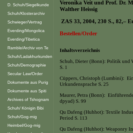
Veronika Veit und Prof. Dr. M
D. Schuh/Siegelkunde
Walther Heissig
Schuh/Klosterarchiv
ZAS 33, 2004, 230 S., 82,– E
Schwieger/Vertrag
Everding/Mongolica
Bestellen/Order
Everding/Tibetica
Ramble/Archiv von Te
Inhaltsverzeichnis
Schuh/Ladakhurkunden
Schuh, Dieter (Bonn): Politik und 
Schuh/Demographie
S. 1
Secular Law/Order
Cüppers, Christoph (Lumbini): Ein
Dokumente aus Purig
Urkundensprache S. 25
Dokumente aus Spiti
Maurer, Petra (Bonn): Einführend
Archives of Tshognam
dpyad) S. 99
Schuh/ Königin Bibi
Qu Dafeng (Huhhot): Textile Indu
Schuh/Gog-mig
Period S. 113
Heimbel/Gog-mig
Qu Dafeng (Huhhot): Weaponry Ind