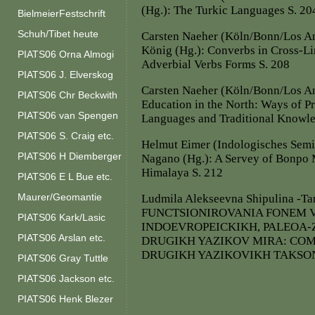
(Hg.): The Turkic Languages S. 20
BielmeierFestschrift
Schuh/Tibet heute
Carsten Naeher (Köln/Bonn/Los A
König (Hg.): Converbs in Cross-Li
PIATS06 Orna Almogi
Adverbial Verbs Forms S. 208
PIATS06 J. Elverskog
Carsten Naeher (Köln/Bonn/Los Ang
PIATS06 Chr Beckwith
Education in the North: Ways of P
PIATS06 van Spengen
Languages and Traditional Knowle
PIATS06 S. Craig etc.
Helmut Eimer (Indologisches Sem
PIATS06 H Diemberger
Nagano (Hg.): A Servey of Bonpo M
Himalaya S. 212
PIATS06 E L Bue etc.
Maurer/Geomantie
Ludmila Alekseevna Shipulina -T
FUNCTSIONIROVANIA FONEM 
PIATS06 Kark/Lasic
INDOEVROPEICKIKH, PALEOA-Z
PIATS06 Arslan etc.
DRUGIKH YAZIKOV MIRA: COMP
DRUGIKH YAZIKOVIKH TAKSON
PIATS06 Gray Tuttle
PIATS06 Jackson etc.
PIATS06 Henk Blezer